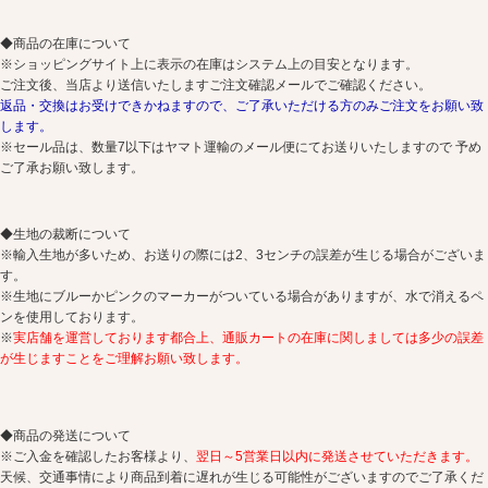
◆商品の在庫について
※ショッピングサイト上に表示の在庫はシステム上の目安となります。
ご注文後、当店より送信いたしますご注文確認メールでご確認ください。
返品・交換はお受けできかねますので、ご了承いただける方のみご注文をお願い致
します。
※セール品は、数量7以下はヤマト運輸のメール便にてお送りいたしますので 予め
ご了承お願い致します。
◆生地の裁断について
※輸入生地が多いため、お送りの際には2、3センチの誤差が生じる場合がございま
す。
※生地にブルーかピンクのマーカーがついている場合がありますが、水で消えるペ
ンを使用しております。
※
実店舗を運営しております都合上、通販カートの在庫に関しましては多少の誤差
が生じますことをご理解お願い致します。
◆商品の発送について
※ご入金を確認したお客様より、
翌日～5営業日以内に発送させていただきます。
天候、交通事情により商品到着に遅れが生じる可能性がございますのでご了承くだ