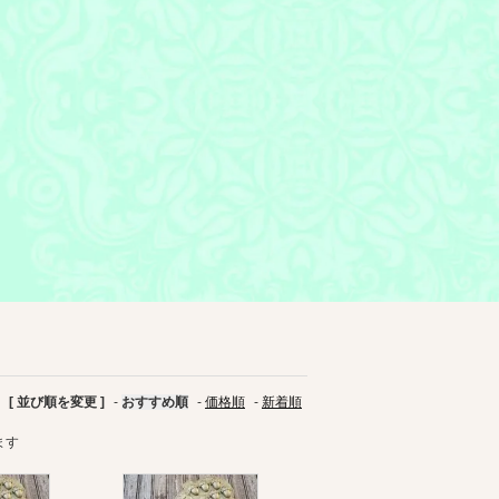
[ 並び順を変更 ]
-
おすすめ順
-
価格順
-
新着順
ます