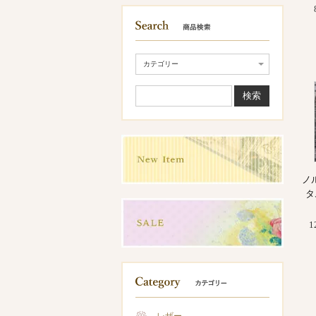
ノ
タ
1