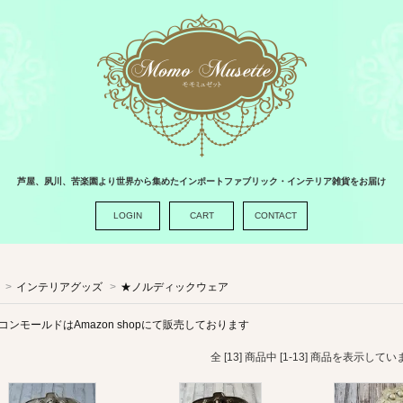
芦屋、夙川、苦楽園より世界から集めたインポートファブリック・インテリア雑貨をお届け
LOGIN
CART
CONTACT
>
インテリアグッズ
>
★ノルディックウェア
コンモールドはAmazon shopにて販売しております
全 [13] 商品中 [1-13] 商品を表示してい