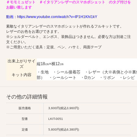
＃モモミュゼット ＃イタリアンレザーのスマホポシェット のタグ付けを
お願い致します
動画：https://www.youtube.com/watch?v=IP1H1Khl1kY
素敵なイタリアンレザーのスマホポシェットが作れるフルキットです。
レザーのお色をお選びできます。
※ショルダーベルト、エンボス、装飾品はつきません。必要な方は別途ご注
文ください。
※ご用意いただく道具：定規、ペン、ハサミ、両面テープ
出来上がりサイ
縦18㎝×横12㎝
ズ
・生地 ・シール接着芯 ・レザー（大※表側と小※裏
キット内容
部） ・シールシート ・Dカン ・リボン ・レシピ
その他の詳細情報
販売価格
3,600円(税込3,960円)
型番
LKIT-0051
定価
5,800円(税込6,380円)