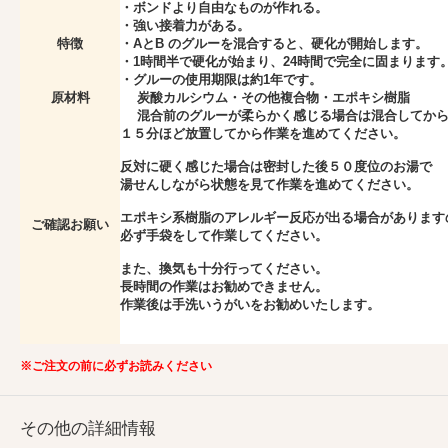
・ボンドより自由なものが作れる。
・強い接着力がある。
特徴
・AとB のグルーを混合すると、硬化が開始します。
・1時間半で硬化が始まり、24時間で完全に固まります
・グルーの使用期限は約1年です。
原材料
炭酸カルシウム・その他複合物・エポキシ樹脂
混合前のグルーが柔らかく感じる場合は混合してか
１５分ほど放置してから作業を進めてください。
反対に硬く感じた場合は密封した後５０度位のお湯で
湯せんしながら状態を見て作業を進めてください。
エポキシ系樹脂のアレルギー反応が出る場合があります
ご確認お願い
必ず手袋をして作業してください。
また、換気も十分行ってください。
長時間の作業はお勧めできません。
作業後は手洗いうがいをお勧めいたします。
※ご注文の前に必ずお読みください
その他の詳細情報