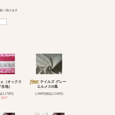
使い頂けます
ェ（オックス
テイルズ グレー
ド生地）
エルメスH風
込2,178円)
2,300円(税込2,530円)
 OUT