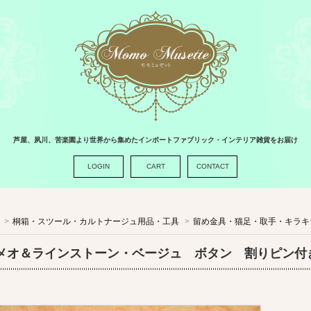
芦屋、夙川、苦楽園より世界から集めたインポートファブリック・インテリア雑貨をお届け
LOGIN
CART
CONTACT
>
桐箱・スツール・カルトナージュ用品・工具
>
留め金具・猫足・取手・キラキ
メオ＆ラインストーン・ベージュ ボタン 割り