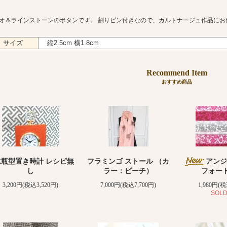
オ＆ラインストーンのボタンです。 割りピン付きなので、カルトナージュ作品にお
サイズ
縦2.5cm 横1.8cm
Recommend Item
おすすめ商品
水瓶型置き時計 レシピ無
フラミンゴ ストール （カ
アンジ
し
ラー：ピーチ）
フォー
3,200円(税込3,520円)
7,000円(税込7,700円)
1,980円(税
SOLD