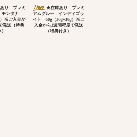
あり プレミ
★在庫あり プレミ
 モンタナ
アムグルー インディゴラ
30g）※ご入金か
イト 60g（30g+30g）※ご
で発送（特典
入金から1週間程度で発送
き）
（特典付き）
込3,355円)
3,050円(税込3,355円)
SOLD OUT