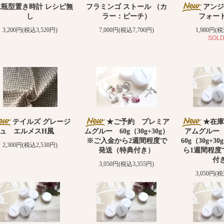
水瓶型置き時計 レシピ無
フラミンゴ ストール （カ
アンジ
し
ラー：ピーチ）
フォー
3,200円(税込3,520円)
7,000円(税込7,700円)
1,980円(税
SOLD
テイルズ グレージ
★ご予約 プレミア
★在庫
ュ エルメスH風
ムグルー 60g（30g+30g）
アムグルー
※ご入金から2週間程度で
60g（30g+
2,300円(税込2,530円)
発送（特典付き）
ら1週間程度
付
3,050円(税込3,355円)
3,050円(税