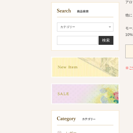
アロ
他に
モー
10
※ご