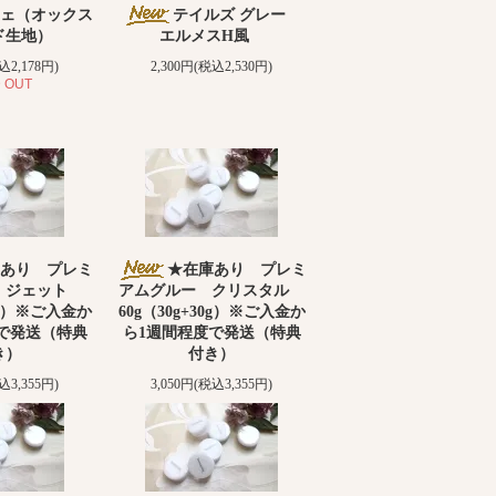
ェ（オックス
テイルズ グレー
ド生地）
エルメスH風
込2,178円)
2,300円(税込2,530円)
 OUT
あり プレミ
★在庫あり プレミ
 ジェット
アムグルー クリスタル
30g）※ご入金か
60g（30g+30g）※ご入金か
で発送（特典
ら1週間程度で発送（特典
き）
付き）
込3,355円)
3,050円(税込3,355円)