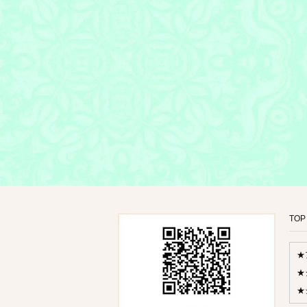
TOP
★
★
★