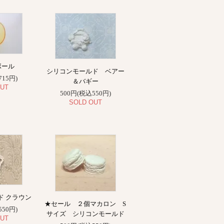
ボール
シリコンモールド ベアー
715円)
＆バギー
UT
500円(税込550円)
SOLD OUT
ド クラウン
★セール ２個マカロン S
550円)
サイズ シリコンモールド
UT