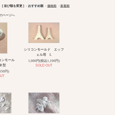
[ 並び順を変更 ]
-
おすすめ順
-
価格順
-
新着順
のページへ
シリコンモールド エッフ
ェル塔 L
コンモール
1,000円(税込1,100円)
Ｂ型
SOLD OUT
550円)
UT