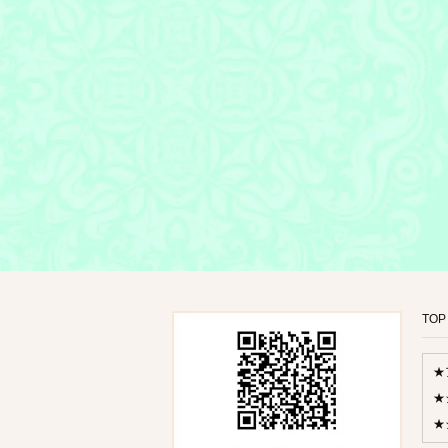
TOP
★
★
★