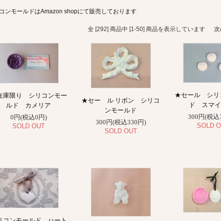
コンモールドはAmazon shopにて販売しております
全 [292] 商品中 [1-50] 商品を表示しています
次
★セール シリ
在庫限り シリコンモー
★セー ル リボン シリコ
ド スマイ
ルド カメリア
ンモールド
300円(税込
0円(税込0円)
300円(税込330円)
SOLD O
SOLD OUT
SOLD OUT
リコンモールド ハート